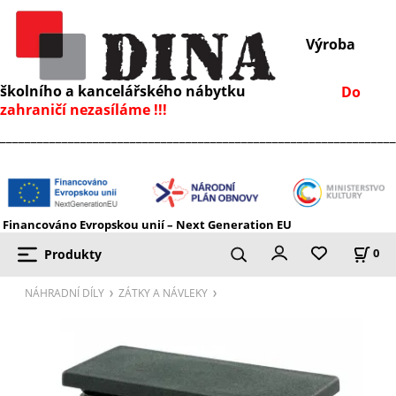
Výroba
školního a kancelářského nábytku
Do
zahraničí nezasíláme !!!
________________________________________________________________
Financováno Evropskou unií – Next Generation EU
Produkty
0
NÁHRADNÍ DÍLY
ZÁTKY A NÁVLEKY