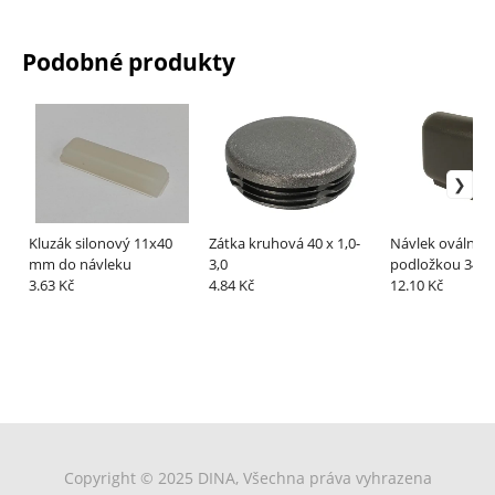
Podobné produkty
Kluzák silonový 11x40
Zátka kruhová 40 x 1,0-
Návlek oválný s
mm do návleku
3,0
podložkou 34x15
3.63 Kč
4.84 Kč
černý
12.10 Kč
Copyright © 2025 DINA, Všechna práva vyhrazena