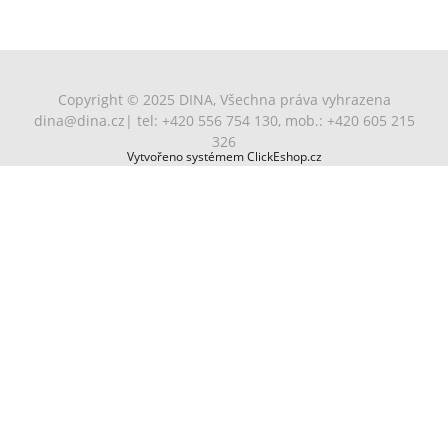
Copyright © 2025 DINA, Všechna práva vyhrazena
dina@dina.cz
| tel: +420 556 754 130, mob.: +420 605 215
326
Vytvořeno systémem ClickEshop.cz