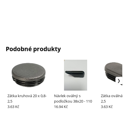
Podobné produkty
Zátka kruhová 20 x 0,8-
Návlek oválný s
Zátka oválná 35x
2,5
podložkou 38x20 - 110
2,5
3.63 Kč
16.94 Kč
3.63 Kč