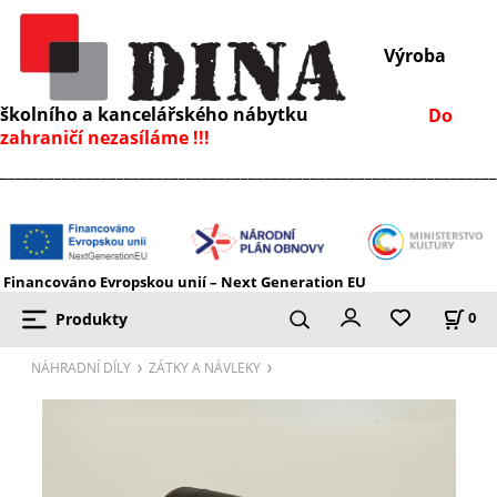
Výroba
školního a kancelářského nábytku
Do
zahraničí nezasíláme !!!
________________________________________________________________
Financováno Evropskou unií – Next Generation EU
Produkty
0
NÁHRADNÍ DÍLY
ZÁTKY A NÁVLEKY