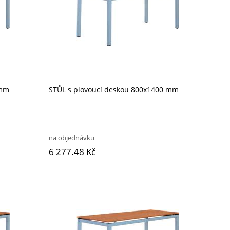
 mm
STŮL s plovoucí deskou 800x1400 mm
na objednávku
6 277.48 Kč