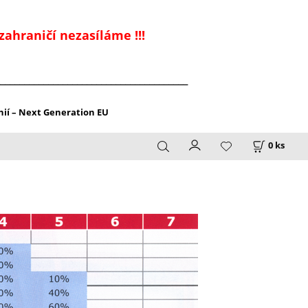
zahraničí nezasíláme !!!
_______________________________________
ií – Next Generation EU
0
ks