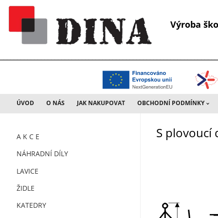
Výroba š
________________________________________________________________
ÚVOD
O NÁS
JAK NAKUPOVAT
OBCHODNÍ PODMÍNKY
S plovoucí
A K C E
NÁHRADNÍ DÍLY
LAVICE
ŽIDLE
KATEDRY