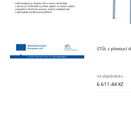
STŮL s plovoucí
na objednávku
6 611.44 Kč