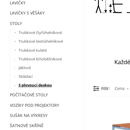
LAVIČKY
LAVIČKY S VĚŠÁKY
STOLY
Trubkové čtyřúhelníkové
Trubkové šestiúhelníkové
Trubkové kulaté
Trubkové lichoběžníkové
Každ
Jäklové
Skládací
S plovoucí deskou
Filtr
Cena
POČÍTAČOVÉ STOLY
VOZÍKY POD PROJEKTORY
SUŠÁK NA VÝKRESY
ŠATNOVÉ SKŘÍNĚ