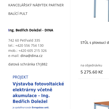
KANCELÁŘSKÝ NÁBYTEK PARTNER
BALÍCÍ PULT
I
ng. Bedřich Doležel - DINA
742 60 Petřvald 335
STŮL s plovoucí
tel.: +420 556 754 130
mob.: +420 605 215 326
e-mail:
dina@dina.cz
datová schránka t7rj882
na objednávku
5 275.60 Kč