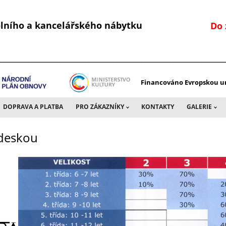
kolního a kancelářského nábytku
Do 
________________________________________________________________
Financováno Evropskou un
DOPRAVA A PLATBA
PRO ZÁKAZNÍKY
KONTAKTY
GALERIE
 deskou