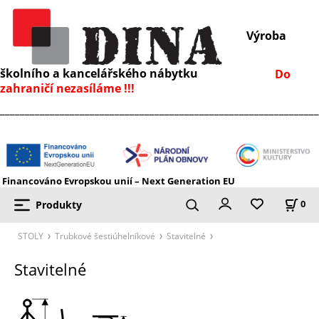
Výroba
školního a kancelářského nábytku
Do
zahraničí nezasíláme !!!
________________________________________________________________
Financováno Evropskou unií – Next Generation EU
Produkty
0
STOLY
Trubkové šestiúhelníkové
Stavitelné
Stavitelné