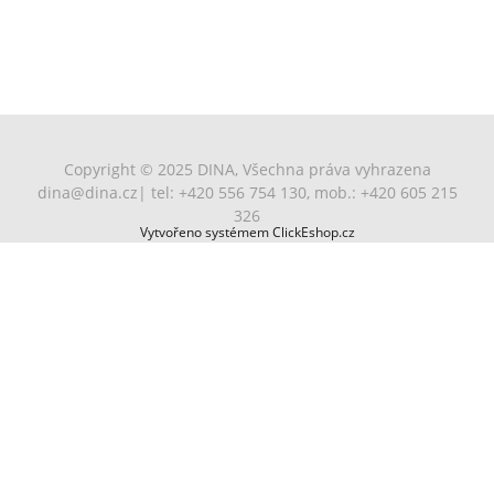
Copyright © 2025 DINA, Všechna práva vyhrazena
dina@dina.cz
| tel: +420 556 754 130, mob.: +420 605 215
326
Vytvořeno systémem ClickEshop.cz