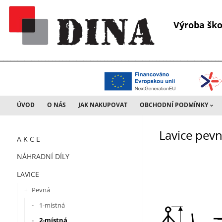
Výroba š
________________________________________________________________
ÚVOD
O NÁS
JAK NAKUPOVAT
OBCHODNÍ PODMÍNKY
Lavice pev
A K C E
NÁHRADNÍ DÍLY
LAVICE
Pevná
1-místná
2-místná