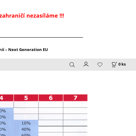
zahraničí nezasíláme !!!
_______________________________________
ií – Next Generation EU
0
ks