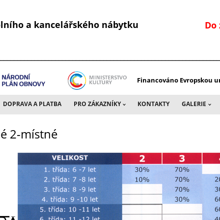
kolního a kancelářského nábytku
Do 
________________________________________________________________
Financováno Evropskou un
DOPRAVA A PLATBA
PRO ZÁKAZNÍKY
KONTAKTY
GALERIE
né 2-místné