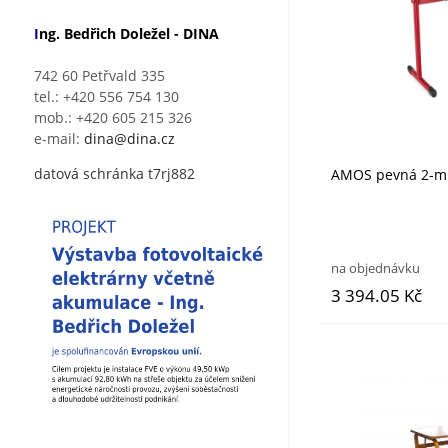
I
ng. Bedřich Doležel - DINA
742 60 Petřvald 335
tel.: +420 556 754 130
mob.: +420 605 215 326
e-mail:
dina@dina.cz
datová schránka t7rj882
AMOS pevná 2-m
na objednávku
3 394.05 Kč