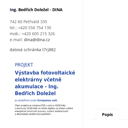
I
ng. Bedřich Doležel - DINA
742 60 Petřvald 335
tel.: +420 556 754 130
mob.: +420 605 215 326
e-mail:
dina@dina.cz
datová schránka t7rj882
Popis