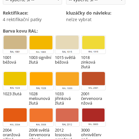
Rektifikace
:
kluzáčky do návleku
:
4 rektifikační patky
nelze vybrat
Barva kovu RAL
:
1001
1003 signílní
1015 světlá
1018
béžová
žlutá
béžová
zinková
žlutá
1023 žlutá
1028
1033
2001
melounová
jiřinková
červenoora
žlutá
žlutá
nžová
2004
2008 světlá
2012
3000
oranžová
červenoora
lososová
ohnivěčerv