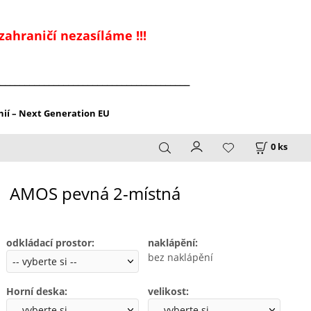
zahraničí nezasíláme !!!
_______________________________________
ií – Next Generation EU
0
ks
AMOS pevná 2-místná
odkládací prostor
:
naklápění
:
bez naklápění
Horní deska
:
velikost
: