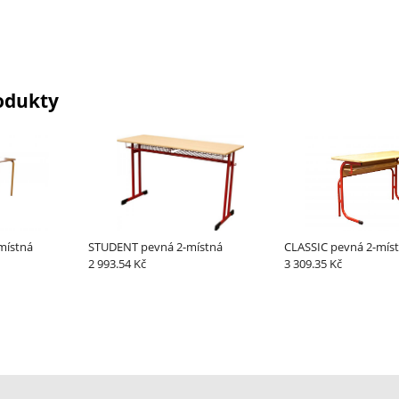
odukty
místná
STUDENT pevná 2-místná
CLASSIC pevná 2-mís
2 993.54 Kč
3 309.35 Kč