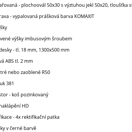
ařovaná - plochoovál 50x30 s výztuhou jekl 50x20, tloušťka 
ava - vypalovaná prášková barva KOMAXIT
ašky
tavené výšky imbusovým šroubem
desky - tl. 18 mm, 1300x500 mm
vá ABS tl. 2 mm
tré nebo zaoblené R50
uk 381
stor - koš pozinkovaný
naklápění HD
ikace - 4x rektifikační patka
eky v černé barvě