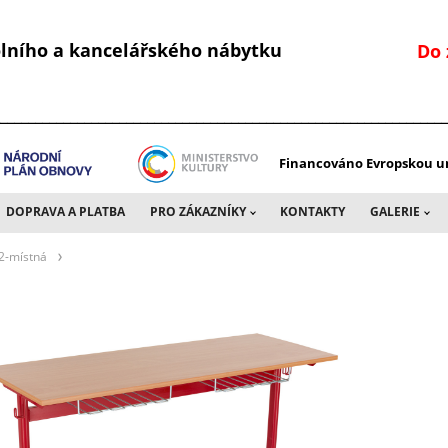
kolního a kancelářského nábytku
Do 
________________________________________________________________
Financováno Evropskou un
DOPRAVA A PLATBA
PRO ZÁKAZNÍKY
KONTAKTY
GALERIE
2-místná