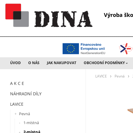
Výroba š
________________________________________________________________
ÚVOD
O NÁS
JAK NAKUPOVAT
OBCHODNÍ PODMÍNKY
LAVICE
Pevná
A K C E
NÁHRADNÍ DÍLY
LAVICE
Pevná
1-místná
2-místná