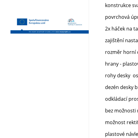
konstrukce sv
povrchová úpr
2x háček na t
zajištění nas
rozměr horní 
hrany - plasto
rohy desky os
dezén desky b
odkládací pro
bez možnosti 
možnost rektif
plastové návl