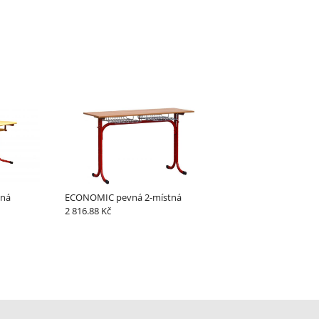
nazelenalá
opálově
zelená
zelená
6029
7015
7016
7024
mátově
břidlicově
antracitově
grafitově
zelená
šedá
šedá
šedá
7032
7035
7037
7042 šedá
křemenově
světlešedá
zaprášená
šedá
šedá
tná
ECONOMIC pevná 2-místná
2 816.88 Kč
7046 šedá 2
8002 hnědá
8003
8007 lískově
bahenní
hnědá
hnědá