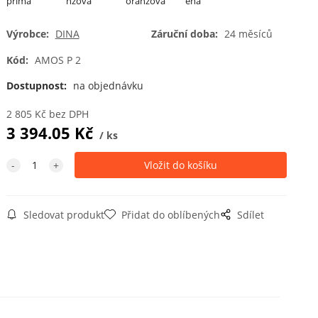
přímá
nžová
oranžová
ená
Výrobce:
DINA
Záruční doba:
24 měsíců
Kód:
AMOS P 2
3002
3003
3005 vínová
3018
karmínová
rubínová
jahodová
Dostupnost:
na objednávku
2 805
Kč
bez DPH
3 394.05
Kč
ks
3020
3031
4002
4003
červená
orientální
červenofial
vřesová
červená
ová
fialová
Sledovat produkt
Přidat do oblíbených
Sdílet
4005 světlá
4006
5002
5005
modrofialo
purpurová
ultramarín
signální
vá
modrá
5010
5011
5012 světle
5013
hořcová
ocelově
modrá
kobaltově