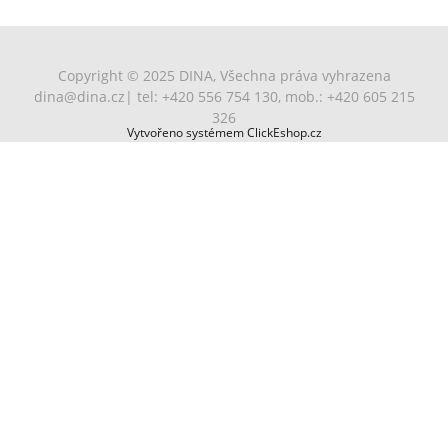
Copyright © 2025 DINA, Všechna práva vyhrazena
dina@dina.cz
| tel: +420 556 754 130, mob.: +420 605 215
326
Vytvořeno systémem ClickEshop.cz