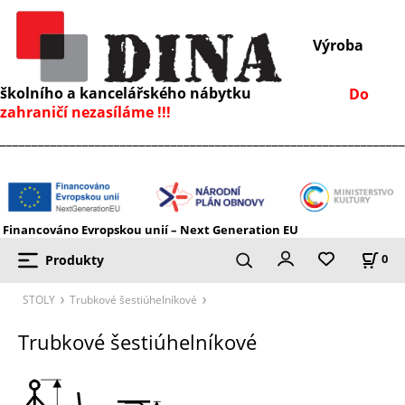
Výroba
školního a kancelářského nábytku
Do
zahraničí nezasíláme !!!
________________________________________________________________
Financováno Evropskou unií – Next Generation EU
Produkty
0
STOLY
Trubkové šestiúhelníkové
Trubkové šestiúhelníkové