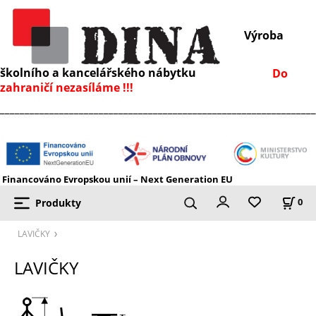
Výroba
školního a kancelářského nábytku
Do
zahraničí nezasíláme !!!
________________________________________________________________
Financováno Evropskou unií – Next Generation EU
Produkty
0
LAVIČKY
LAVIČKY