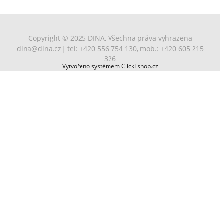
Copyright © 2025 DINA, Všechna práva vyhrazena
dina@dina.cz
| tel: +420 556 754 130, mob.: +420 605 215
326
Vytvořeno systémem ClickEshop.cz