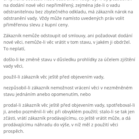
na dodání nové věci nepřiměřený, zejména jde-li o vadu
odstranitelnou bez zbytečného odkladu, má zákazník nárok na
odstranění vady. Vždy může namísto uvedených práv volit
přiměřenou slevu z kupní ceny.
Zákazník nemůže odstoupit od smlouvy, ani požadovat dodání
nové věci, nemůže-li věc vrátit v tom stavu, v jakém ji obdržel.
To neplatí,
došlo-li ke změně stavu v důsledku prohlídky za účelem zjištění
vady věci,
použil-li zákazník věc ještě před objevením vady,
nezpůsobil-li zákazník nemožnost vrácení věci v nezměněném
stavu jednáním anebo opomenutím, nebo
prodal-li zákazník věc ještě před objevením vady, spotřeboval-li
ji, anebo pozměnil-li věc při obvyklém použití; stalo-li se tak jen
zčásti, vrátí zákazník prodávajícímu, co ještě vrátit může, a dá
prodávajícímu náhradu do výše, v níž měl z použití věci
prospěch.