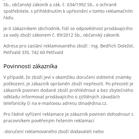
Sb., občanský zákoník a zák. č. 634/1992 Sb., o ochraně
spotřebitele, s přihlédnutím k upřesnění v tomto reklamačním
řádu.
Je-li zákazníkem obchodník, řídí se odpovědnost prodávajícího
za vady zboží zákonem č. 89/2012 Sb., občanský zákoník.
Adresa pro zaslání reklamovaného zboží : Ing. Bedřich Doležel,
Petřvald 335, 742 60 Petřvald
Povinnosti zákazníka
V případě, že zboží jeví v okamžiku doručení viditelné známky
poškození, je zákazník oprávněn zboží nepřevzít. Po převzetí je
zákazník povinen dodané zboží prohlédnout a bez zbytečného
odkladu informovat prodávajícího o zjištěných závadách
telefonicky či na e-mailovou adresu
dina@dina
.cz.
Pro řádné vyřízení reklamace je zákazník povinen
dohodnout s
pracovníkem pověřeným řešením
reklamací
-
doruč
ení
reklamované
ho
zboží dodavateli
nebo