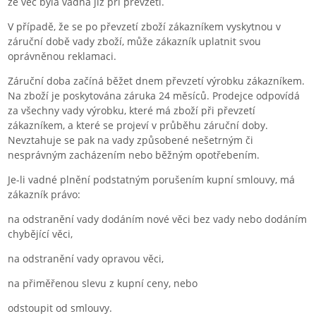
že věc byla vadná již při převzetí.
V případě, že se po převzetí zboží zákazníkem vyskytnou v
záruční době vady zboží, může zákazník uplatnit svou
oprávněnou reklamaci.
Záruční doba začíná běžet dnem převzetí výrobku zákazníkem.
Na zboží je poskytována záruka 24 měsíců. Prodejce odpovídá
za všechny vady výrobku, které má zboží při převzetí
zákazníkem, a které se projeví v průběhu záruční doby.
Nevztahuje se pak na vady způsobené nešetrným či
nesprávným zacházením nebo běžným opotřebením.
Je-li vadné plnění podstatným porušením kupní smlouvy, má
zákazník právo:
na odstranění vady dodáním nové věci bez vady nebo dodáním
chybějící věci,
na odstranění vady opravou věci,
na přiměřenou slevu z kupní ceny, nebo
odstoupit od smlouvy.