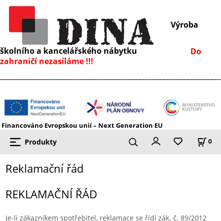
Výroba
školního a kancelářského nábytku
Do
zahraničí nezasíláme !!!
________________________________________________________________
Financováno Evropskou unií – Next Generation EU
Produkty
0
Reklamační řád
REKLAMAČNÍ ŘÁD
Je-li zákazníkem spotřebitel, reklamace se řídí zák. č. 89/2012