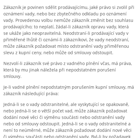
Zákazník je povinen sdělit prodávajícímu, jaké právo si zvolil při
oznámení vady, nebo bez zbytečného odkladu po oznámení
vady. Provedenou volbu nemůže zákazník změnit bez souhlasu
prodávajícího; to neplatí, žádal-li zákazník opravu vady, která
se ukáže jako neopravitelná. Neodstraní-li prodávající vady v
přiměřené lhůtě či oznámí-li zákazníkovi, že vady neodstraní,
může zákazník požadovat místo odstranění vady přiměřenou
slevu z kupní ceny, nebo může od smlouvy odstoupit.
Nezvolí-li zákazník své právo z vadného plnění včas, má práva,
která by mu jinak náležela při nepodstatném porušení
smlouvy.
Je-li vadné plnění nepodstatným porušením kupní smlouvy, má
zákazník následující práva:
Jedná-li se o vady odstranitelné, ale vyskytující se opakovaně,
nebo jedná-li se o větší počet vad, může zákazník požadovat
dodání nové věci či výměnu součásti nebo odstranění vady
nebo od smlouvy odstoupit. Jedná-li se o vady odstranitelné a
není to neúměrné, může zákazník požadovat dodání nové věci
či výměnu součásti nebo odstranění vady. Byl-li by požadavek