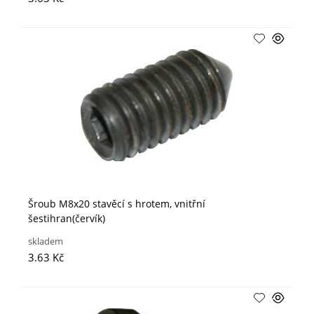
Šroub M8x20 stavěcí s hrotem, vnitřní
šestihran(červík)
skladem
3.63 Kč