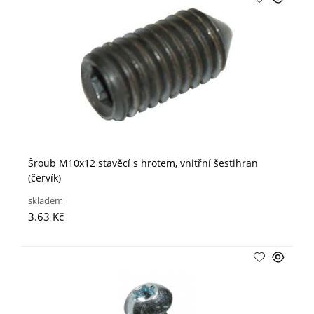
Šroub M10x12 stavěcí s hrotem, vnitřní šestihran
(červík)
skladem
3.63 Kč