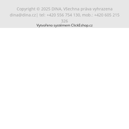
Copyright © 2025 DINA, Všechna práva vyhrazena
dina@dina.cz
| tel: +420 556 754 130, mob.: +420 605 215
326
Vytvořeno systémem ClickEshop.cz