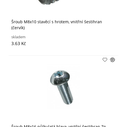
Šroub M8x10 stavěcí s hrotem, vnitřní šestihran
(červík)
skladem
3.63 Kč
Šroub M8x16 půlkulatá hlava, vnitřní šestihran Zn