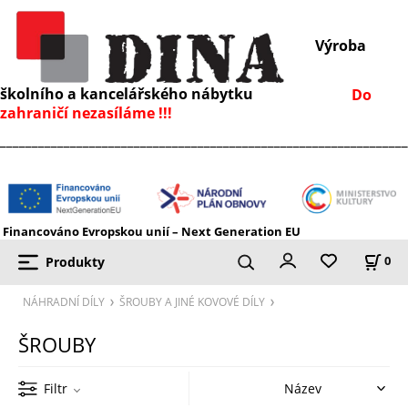
Výroba
školního a kancelářského nábytku
Do
zahraničí nezasíláme !!!
________________________________________________________________
Financováno Evropskou unií – Next Generation EU
Produkty
0
NÁHRADNÍ DÍLY
ŠROUBY A JINÉ KOVOVÉ DÍLY
ŠROUBY
Filtr