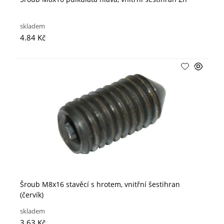
skladem
4.84 Kč
Šroub M8x16 stavěcí s hrotem, vnitřní šestihran
(červík)
skladem
3.63 Kč