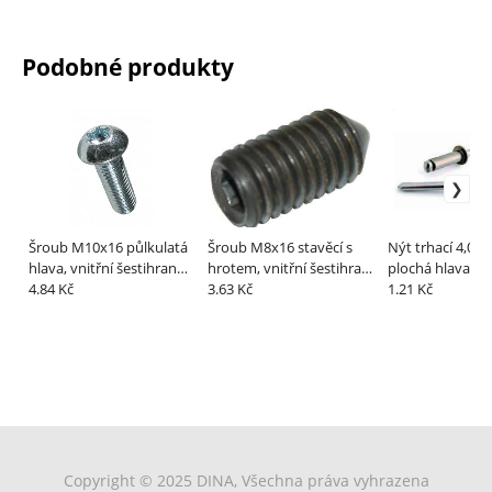
Podobné produkty
Šroub M10x16 půlkulatá
Šroub M8x16 stavěcí s
Nýt trhací 4,0x1
hlava, vnitřní šestihran
hrotem, vnitřní šestihran
plochá hlava
Zn
4.84 Kč
(červík)
3.63 Kč
1.21 Kč
Copyright © 2025 DINA, Všechna práva vyhrazena