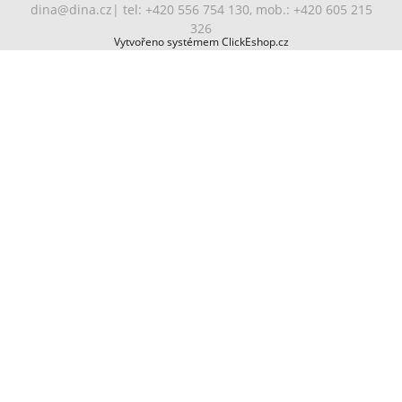
dina@dina.cz
| tel: +420 556 754 130, mob.: +420 605 215
326
Vytvořeno systémem ClickEshop.cz