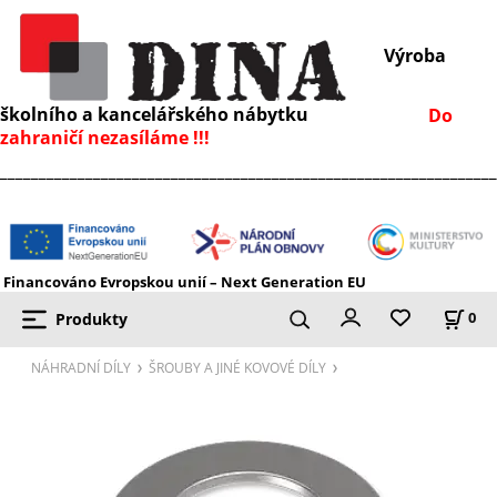
Výroba
školního a kancelářského nábytku
Do
zahraničí nezasíláme !!!
________________________________________________________________
Financováno Evropskou unií – Next Generation EU
Produkty
0
NÁHRADNÍ DÍLY
ŠROUBY A JINÉ KOVOVÉ DÍLY