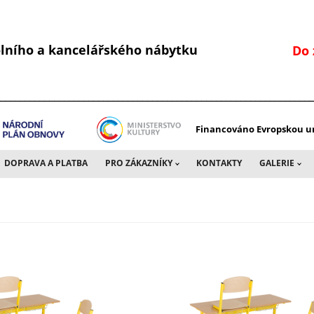
kolního a kancelářského nábytku
Do 
________________________________________________________________
Financováno Evropskou un
DOPRAVA A PLATBA
PRO ZÁKAZNÍKY
KONTAKTY
GALERIE