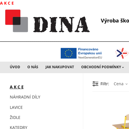
A K C E
Výroba š
________________________________________________________________
ÚVOD
O NÁS
JAK NAKUPOVAT
OBCHODNÍ PODMÍNKY
Filtr
Cena
A K C E
NÁHRADNÍ DÍLY
LAVICE
ŽIDLE
KATEDRY