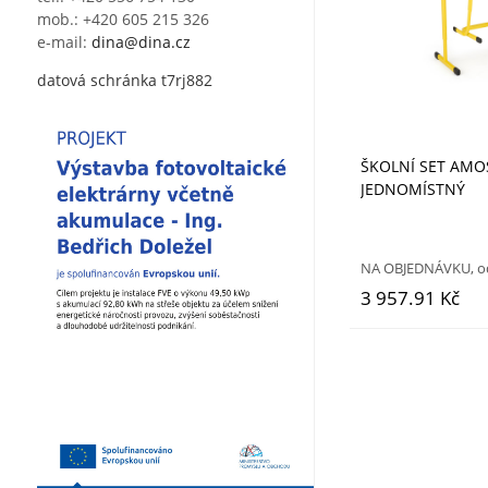
mob.: +420 605 215 326
e-mail:
dina@dina.cz
datová schránka t7rj882
ŠKOLNÍ SET AMO
JEDNOMÍSTNÝ
NA OBJEDNÁVKU, od
3 957.91 Kč