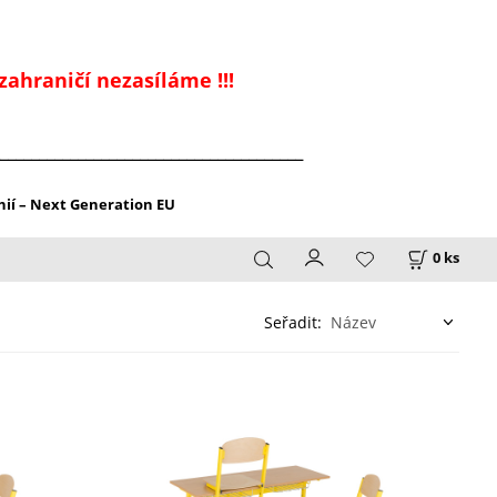
zahraničí nezasíláme !!!
_______________________________________
ií – Next Generation EU
0
ks
Seřadit: