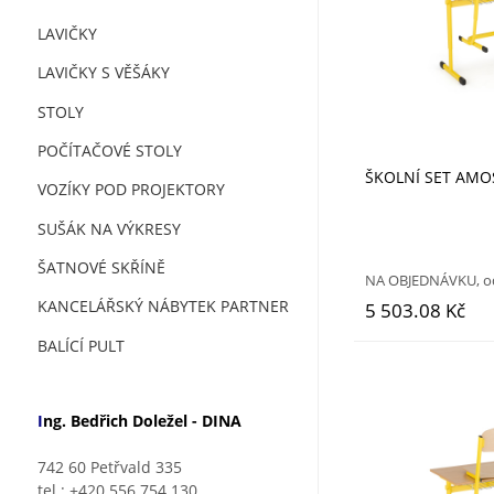
LAVIČKY
LAVIČKY S VĚŠÁKY
STOLY
POČÍTAČOVÉ STOLY
ŠKOLNÍ SET AMO
VOZÍKY POD PROJEKTORY
SUŠÁK NA VÝKRESY
ŠATNOVÉ SKŘÍNĚ
NA OBJEDNÁVKU, od
KANCELÁŘSKÝ NÁBYTEK PARTNER
5 503.08 Kč
BALÍCÍ PULT
I
ng. Bedřich Doležel - DINA
742 60 Petřvald 335
tel.: +420 556 754 130