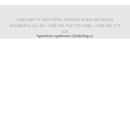
Copyright © 2025 DINA, Všechna práva vyhrazena
dina@dina.cz
| tel: +420 556 754 130, mob.: +420 605 215
326
Vytvořeno systémem ClickEshop.cz