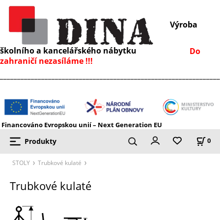
Výroba
školního a kancelářského nábytku
Do
zahraničí nezasíláme !!!
________________________________________________________________
Financováno Evropskou unií – Next Generation EU
Produkty
0
STOLY
Trubkové kulaté
Trubkové kulaté