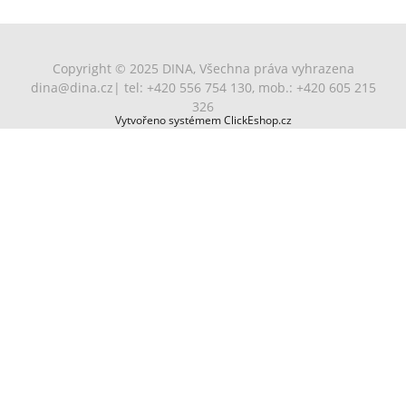
Copyright © 2025 DINA, Všechna práva vyhrazena
dina@dina.cz
| tel: +420 556 754 130, mob.: +420 605 215
326
Vytvořeno systémem ClickEshop.cz