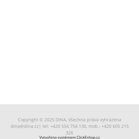
Copyright © 2025 DINA, Všechna práva vyhrazena
dina@dina.cz
| tel: +420 556 754 130, mob.: +420 605 215
326
Vytvořeno systémem ClickEshop.cz