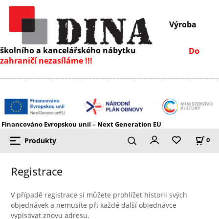
Výroba
školního a kancelářského nábytku
Do
zahraničí nezasíláme !!!
________________________________________________________________
Financováno Evropskou unií – Next Generation EU
Produkty
0
Registrace
V případě registrace si můžete prohlížet historii svých
objednávek a nemusíte při každé další objednávce
vypisovat znovu adresu.