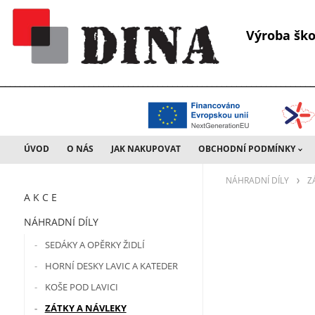
Výroba š
________________________________________________________________
ÚVOD
O NÁS
JAK NAKUPOVAT
OBCHODNÍ PODMÍNKY
NÁHRADNÍ DÍLY
Z
A K C E
NÁHRADNÍ DÍLY
SEDÁKY A OPĚRKY ŽIDLÍ
HORNÍ DESKY LAVIC A KATEDER
KOŠE POD LAVICI
ZÁTKY A NÁVLEKY