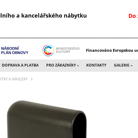
kolního a kancelářského nábytku
Do 
________________________________________________________________
Financováno Evropskou un
DOPRAVA A PLATBA
PRO ZÁKAZNÍKY
KONTAKTY
GALERIE
ÁTKY A NÁVLEKY