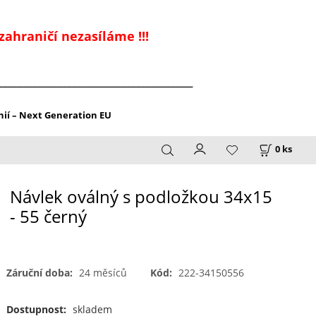
zahraničí nezasíláme !!!
_______________________________________
ií – Next Generation EU
0
ks
Návlek oválný s podložkou 34x15
- 55 černý
Záruční doba:
24 měsíců
Kód:
222-34150556
Dostupnost:
skladem