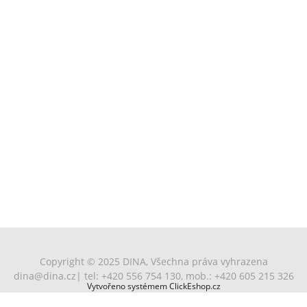
Copyright © 2025 DINA, Všechna práva vyhrazena
dina@dina.cz
| tel: +420 556 754 130, mob.: +420 605 215 326
Vytvořeno systémem ClickEshop.cz