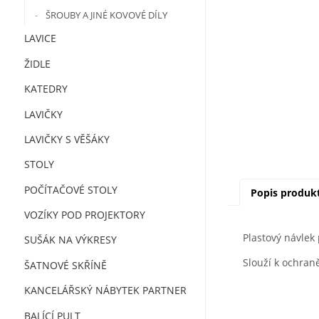
ŠROUBY A JINÉ KOVOVÉ DÍLY
LAVICE
ŽIDLE
KATEDRY
LAVIČKY
LAVIČKY S VĚŠÁKY
STOLY
POČÍTAČOVÉ STOLY
Popis produk
VOZÍKY POD PROJEKTORY
Plastový návlek
SUŠÁK NA VÝKRESY
Slouží k ochran
ŠATNOVÉ SKŘÍNĚ
KANCELÁŘSKÝ NÁBYTEK PARTNER
BALÍCÍ PULT