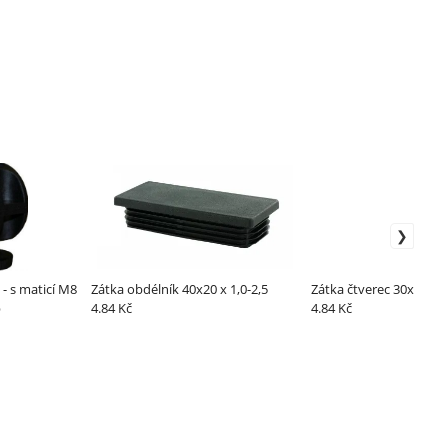
- s maticí M8
Zátka obdélník 40x20 x 1,0-2,5
Zátka čtverec 30x30 x 1
b
4.84 Kč
4.84 Kč