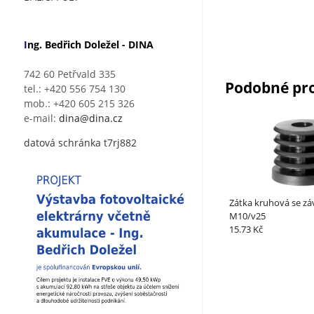
I
ng. Bedřich Doležel - DINA
742 60 Petřvald 335
Podobné pr
tel.: +420 556 754 130
mob.: +420 605 215 326
e-mail:
dina@dina.cz
datová schránka t7rj882
Zátka kruhová se zá
M10/v25
15.73 Kč