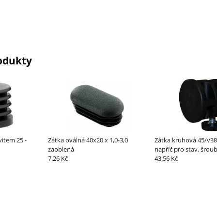
odukty
vitem 25 -
Zátka oválná 40x20 x 1,0-3,0
Zátka kruhová 45/v38 
zaoblená
napříč pro stav. šrou
7.26 Kč
43.56 Kč