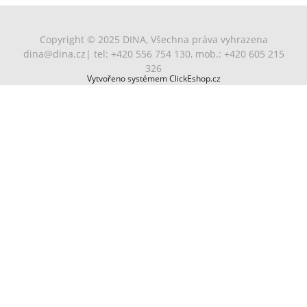
Copyright © 2025 DINA, Všechna práva vyhrazena
dina@dina.cz
| tel: +420 556 754 130, mob.: +420 605 215
326
Vytvořeno systémem ClickEshop.cz