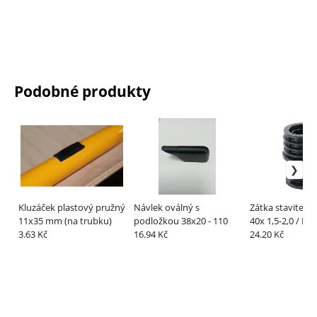
Podobné produkty
Kluzáček plastový pružný
Návlek oválný s
Zátka staviteln
11x35 mm (na trubku)
podložkou 38x20 - 110
40x 1,5-2,0 / M2
3.63 Kč
16.94 Kč
8kceloplastová
24.20 Kč