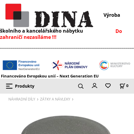
Výroba
školního a kancelářského nábytku
Do
zahraničí nezasíláme !!!
________________________________________________________________
Financováno Evropskou unií – Next Generation EU
Produkty
0
NÁHRADNÍ DÍLY
ZÁTKY A NÁVLEKY