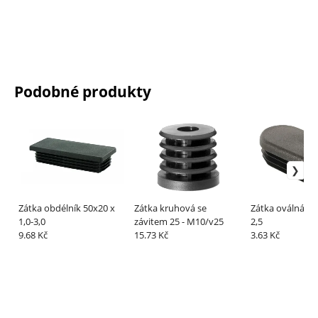
Podobné produkty
Zátka obdélník 50x20 x
Zátka kruhová se
Zátka oválná 35x
1,0-3,0
závitem 25 - M10/v25
2,5
9.68 Kč
15.73 Kč
3.63 Kč