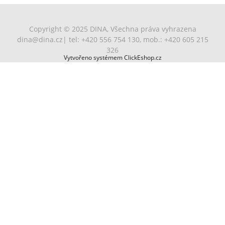
Copyright © 2025 DINA, Všechna práva vyhrazena
dina@dina.cz
| tel: +420 556 754 130, mob.: +420 605 215
326
Vytvořeno systémem ClickEshop.cz