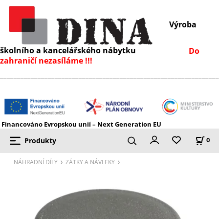
Výroba
školního a kancelářského nábytku
Do
zahraničí nezasíláme !!!
________________________________________________________________
Financováno Evropskou unií – Next Generation EU
Produkty
0
NÁHRADNÍ DÍLY
ZÁTKY A NÁVLEKY