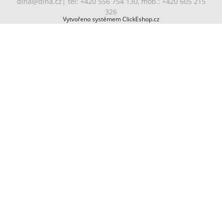
dina@dina.cz
| tel: +420 556 754 130, mob.: +420 605 215
326
Vytvořeno systémem ClickEshop.cz