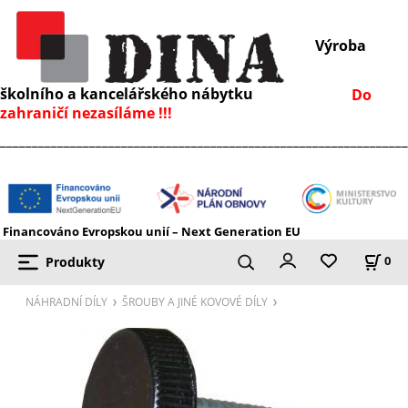
Výroba
školního a kancelářského nábytku
Do
zahraničí nezasíláme !!!
________________________________________________________________
Financováno Evropskou unií – Next Generation EU
Produkty
0
NÁHRADNÍ DÍLY
ŠROUBY A JINÉ KOVOVÉ DÍLY