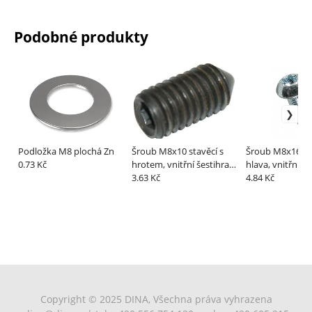
Podobné produkty
Podložka M8 plochá Zn
Šroub M8x10 stavěcí s
Šroub M8x16 pů
0.73 Kč
hrotem, vnitřní šestihran
hlava, vnitřní š
(červík)
3.63 Kč
Zn
4.84 Kč
Copyright © 2025 DINA, Všechna práva vyhrazena