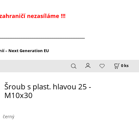
zahraničí nezasíláme !!!
_______________________________________
ií – Next Generation EU
0
ks
Šroub s plast. hlavou 25 -
M10x30
černý