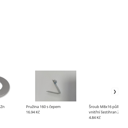
 Zn
Pružina 160 s čepem
Šroub M8x16 půlkulatá
16.94 Kč
vnitřní šestihran Zn
4.84 Kč