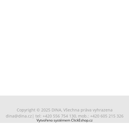
Copyright © 2025 DINA, Všechna práva vyhrazena
dina@dina.cz
| tel: +420 556 754 130, mob.: +420 605 215 326
Vytvořeno systémem ClickEshop.cz