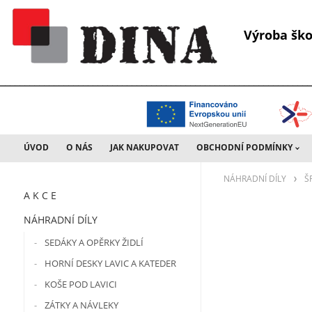
Výroba š
________________________________________________________________
ÚVOD
O NÁS
JAK NAKUPOVAT
OBCHODNÍ PODMÍNKY
NÁHRADNÍ DÍLY
Š
A K C E
NÁHRADNÍ DÍLY
SEDÁKY A OPĚRKY ŽIDLÍ
HORNÍ DESKY LAVIC A KATEDER
KOŠE POD LAVICI
ZÁTKY A NÁVLEKY