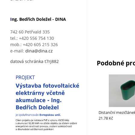
I
ng. Bedřich Doležel - DINA
742 60 Petřvald 335
tel.: +420 556 754 130
mob.: +420 605 215 326
e-mail:
dina@dina.cz
datová schránka t7rj882
Podobné pr
Distanční mezičlán
21.78 Kč