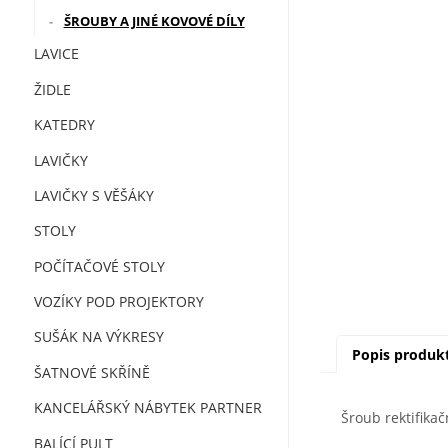
ŠROUBY A JINÉ KOVOVÉ DÍLY
LAVICE
ŽIDLE
KATEDRY
LAVIČKY
LAVIČKY S VĚŠÁKY
STOLY
POČÍTAČOVÉ STOLY
VOZÍKY POD PROJEKTORY
SUŠÁK NA VÝKRESY
Popis produk
ŠATNOVÉ SKŘÍNĚ
KANCELÁŘSKÝ NÁBYTEK PARTNER
Šroub rektifikač
BALÍCÍ PULT