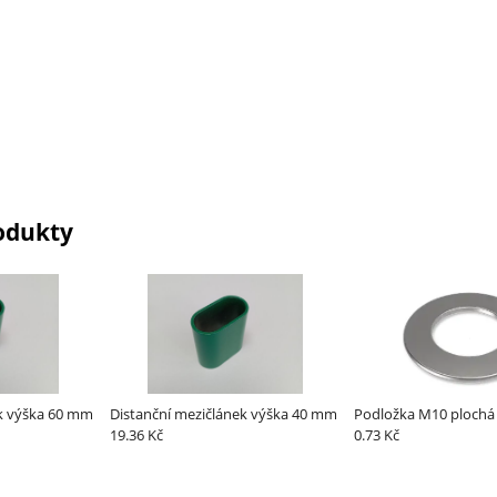
odukty
ek výška 60 mm
Distanční mezičlánek výška 40 mm
Podložka M10 plochá
19.36 Kč
0.73 Kč