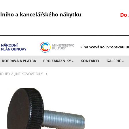
kolního a kancelářského nábytku
Do 
________________________________________________________________
Financováno Evropskou un
DOPRAVA A PLATBA
PRO ZÁKAZNÍKY
KONTAKTY
GALERIE
ROUBY A JINÉ KOVOVÉ DÍLY