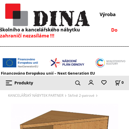
Výroba
školního a kancelářského nábytku
Do
zahraničí nezasíláme !!!
________________________________________________________________
Financováno Evropskou unií – Next Generation EU
Produkty
0
KANCELÁŘSKÝ NÁBYTEK PARTNER
Skříně 2-patrové