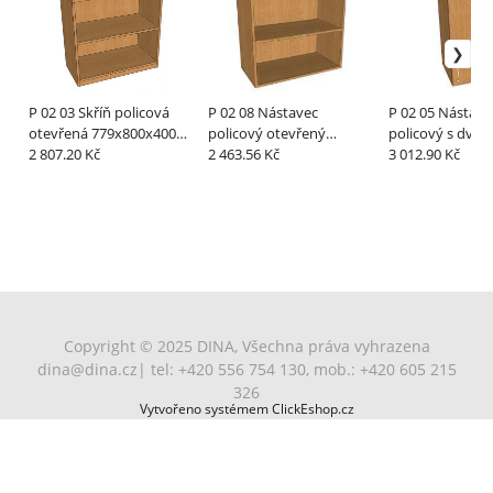
P 02 03 Skříň policová
P 02 08 Nástavec
P 02 05 Nástavec
otevřená 779x800x400
policový otevřený
policový s dveř
mm
2 807.20 Kč
730x800x400 mm
2 463.56 Kč
730x400x419 
3 012.90 Kč
Copyright © 2025 DINA, Všechna práva vyhrazena
dina@dina.cz
| tel: +420 556 754 130, mob.: +420 605 215
326
Vytvořeno systémem ClickEshop.cz