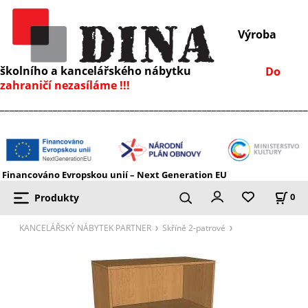
Výroba
školního a kancelářského nábytku
Do
zahraničí nezasíláme !!!
________________________________________________________________
Financováno Evropskou unií – Next Generation EU
Produkty
0
KANCELÁŘSKÝ NÁBYTEK PARTNER
Skříně 2-patrové