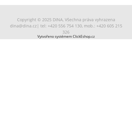
Copyright © 2025 DINA, Všechna práva vyhrazena
dina@dina.cz
| tel: +420 556 754 130, mob.: +420 605 215
326
Vytvořeno systémem ClickEshop.cz