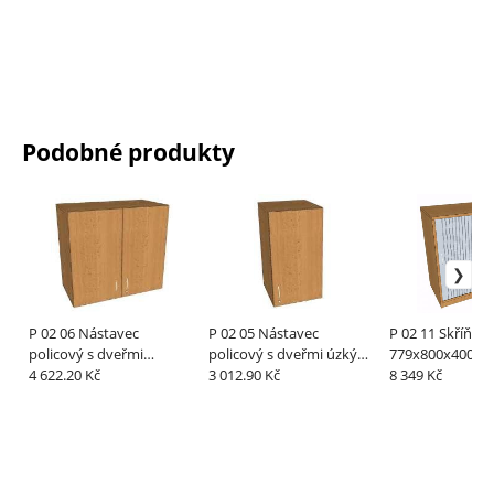
Podobné produkty
P 02 06 Nástavec
P 02 05 Nástavec
P 02 11 Skříň žaluziová
policový s dveřmi
policový s dveřmi úzký
779x800x400 
730x800x419 mm
4 622.20 Kč
730x400x419 mm
3 012.90 Kč
8 349 Kč