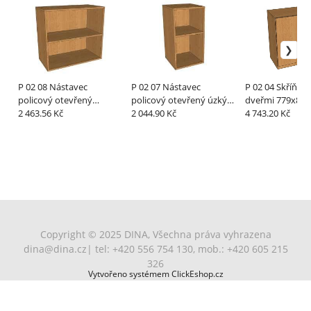
P 02 08 Nástavec
P 02 07 Nástavec
P 02 04 Skříň policová s
policový otevřený
policový otevřený úzký
dveřmi 779x80
730x800x400 mm
2 463.56 Kč
730x400x400 mm
2 044.90 Kč
4 743.20 Kč
Copyright © 2025 DINA, Všechna práva vyhrazena
dina@dina.cz
| tel: +420 556 754 130, mob.: +420 605 215
326
Vytvořeno systémem ClickEshop.cz