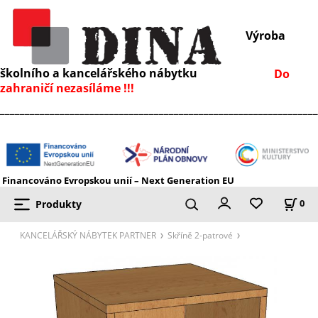
Výroba
školního a kancelářského nábytku
Do
zahraničí nezasíláme !!!
________________________________________________________________
Financováno Evropskou unií – Next Generation EU
Produkty
0
KANCELÁŘSKÝ NÁBYTEK PARTNER
Skříně 2-patrové