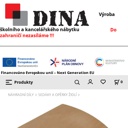
Výroba
školního a kancelářského nábytku
Do
zahraničí nezasíláme !!!
________________________________________________________________
Financováno Evropskou unií – Next Generation EU
Produkty
0
NÁHRADNÍ DÍLY
SEDÁKY A OPĚRKY ŽIDLÍ