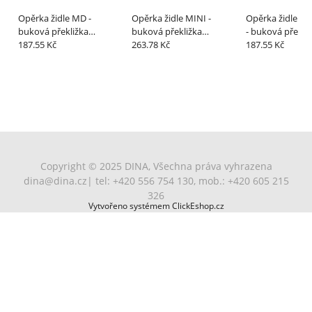
Opěrka židle MD -
Opěrka židle MINI -
Opěrka židle M
buková překližka
buková překližka
- buková překli
lakovaná
187.55 Kč
lakovaná
263.78 Kč
lakovaná
187.55 Kč
Copyright © 2025 DINA, Všechna práva vyhrazena
dina@dina.cz
| tel: +420 556 754 130, mob.: +420 605 215
326
Vytvořeno systémem ClickEshop.cz