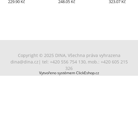
229.90 Kč
CPL+
248.05 Kč
lakovaná
323.07 Kč
Copyright © 2025 DINA, Všechna práva vyhrazena
dina@dina.cz
| tel: +420 556 754 130, mob.: +420 605 215
326
Vytvořeno systémem ClickEshop.cz