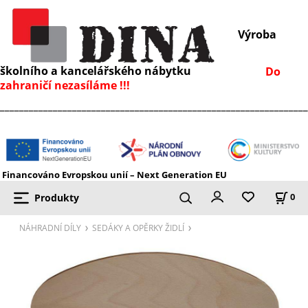
Výroba
školního a kancelářského nábytku
Do
zahraničí nezasíláme !!!
________________________________________________________________
Financováno Evropskou unií – Next Generation EU
Produkty
0
NÁHRADNÍ DÍLY
SEDÁKY A OPĚRKY ŽIDLÍ