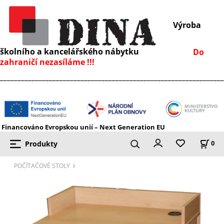
Výroba
školního a kancelářského nábytku
Do
zahraničí nezasíláme !!!
________________________________________________________________
Financováno Evropskou unií – Next Generation EU
Produkty
0
POČÍTAČOVÉ STOLY