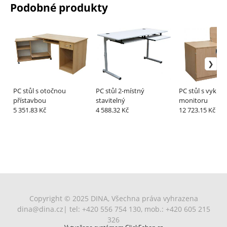
Podobné produkty
PC stůl s otočnou
PC stůl 2-místný
PC stůl s vyklá
přístavbou
stavitelný
monitoru
5 351.83 Kč
4 588.32 Kč
12 723.15 Kč
Copyright © 2025 DINA, Všechna práva vyhrazena
dina@dina.cz
| tel: +420 556 754 130, mob.: +420 605 215
326
Vytvořeno systémem ClickEshop.cz