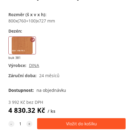
Rozměr (š x v x h)
:
800x(760+100)x727 mm
Dezén
:
buk 381
Výrobce:
DINA
Záruční doba:
24 měsíců
Dostupnost:
na objednávku
3 992
Kč
bez DPH
4 830.32
Kč
ks