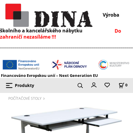
Výroba
školního a kancelářského nábytku
Do
zahraničí nezasíláme !!!
________________________________________________________________
Financováno Evropskou unií – Next Generation EU
Produkty
0
POČÍTAČOVÉ STOLY