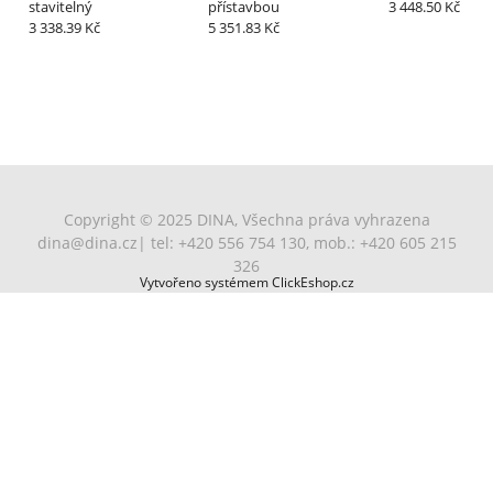
stavitelný
přístavbou
3 448.50 Kč
7032 křemenově
7035 světlešedá
7037 zaprášená
7042 šedá
3 338.39 Kč
5 351.83 Kč
šedá
šedá
7046 šedá 2
8002 hnědá
8003 bahenní
8007 lískově
hnědá
hnědá
Copyright © 2025 DINA, Všechna práva vyhrazena
dina@dina.cz
| tel: +420 556 754 130, mob.: +420 605 215
8015 kaštanově
8017 čokoládově
8019 šedohnědá
9001 krémově
hnědá
hnědá
bílá
326
Vytvořeno systémem ClickEshop.cz
9005 sytě černá
9006 bílý hliník (
9016 bílá