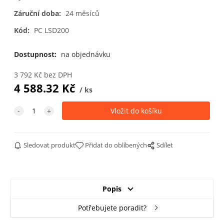
3002 karmínová
3003 rubínová
3005 vínová
3018 jahodová
Záruční doba:
24 měsíců
Kód:
PC LSD200
3020 červená
3031 orientální
4002
4003 vřesová
červená
červenofialová
fialová
Dostupnost:
na objednávku
3 792
Kč
bez DPH
4 588.32
Kč
ks
4005 světlá
4006 purpurová
5002 ultramarín
5005 signální
modrofialová
modrá
Sledovat produkt
Přidat do oblíbených
Sdílet
5010 hořcová
5011 ocelově
5012 světle
5013 kobaltově
modrá
modrá
modrá
modrá
Popis
5014 holubí
5015 blankytně
5017 modrá
5018 tyrkysová
modrá
modrá
Potřebujete poradit?