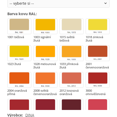
Barva kovu RAL
:
1001 béžová
1003 signální
1015 světlá
1018 zinková
žlutá
béžová
žlutá
1023 žlutá
1028 melounová
1033 jiřinková
2001
žlutá
žlutá
červenooranžová
2004 oranžová
2008 světlá
2012 lososová
3000
přímá
červenooranžová
oranžová
ohnivěčervená
Výrobce:
DINA