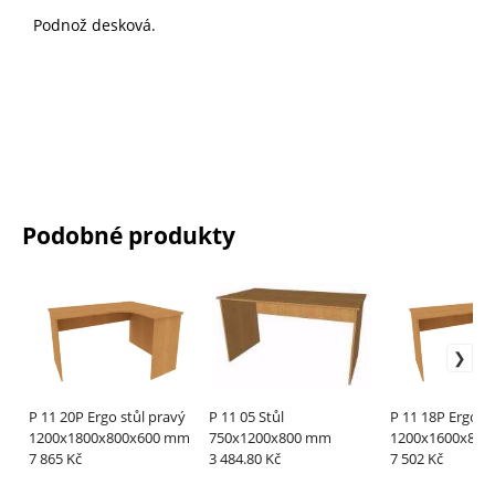
Podnož desková
.
Podobné produkty
P 11 20P Ergo stůl pravý
P 11 05 Stůl
P 11 18P Ergo st
1200x1800x800x600 mm
750x1200x800 mm
1200x1600x800
7 865 Kč
3 484.80 Kč
7 502 Kč