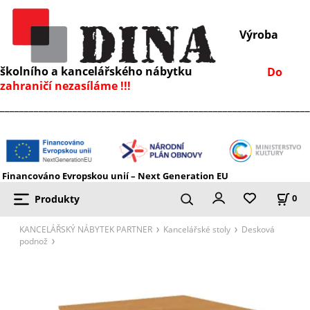
Výroba
školního a kancelářského nábytku
Do
zahraničí nezasíláme !!!
________________________________________________________________
Financováno Evropskou unií – Next Generation EU
Produkty
0
KANCELÁŘSKÝ NÁBYTEK PARTNER
Kancelářské stoly
Desková
podnož