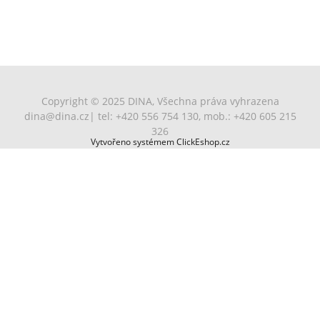
Copyright © 2025 DINA, Všechna práva vyhrazena
dina@dina.cz
| tel: +420 556 754 130, mob.: +420 605 215
326
Vytvořeno systémem ClickEshop.cz