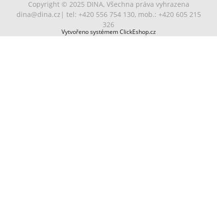
Copyright © 2025 DINA, Všechna práva vyhrazena
dina@dina.cz
| tel: +420 556 754 130, mob.: +420 605 215
326
Vytvořeno systémem ClickEshop.cz