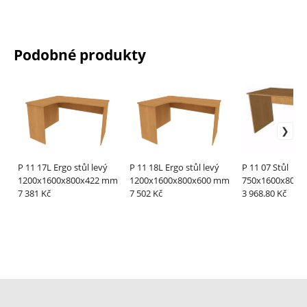
Podobné produkty
P 11 17L Ergo stůl levý
P 11 18L Ergo stůl levý
P 11 07 Stůl
1200x1600x800x422 mm
1200x1600x800x600 mm
750x1600x800
7 381 Kč
7 502 Kč
3 968.80 Kč