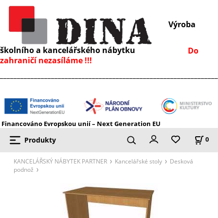
Výroba
školního a kancelářského nábytku
Do
zahraničí nezasíláme !!!
________________________________________________________________
Financováno Evropskou unií – Next Generation EU
Produkty
0
KANCELÁŘSKÝ NÁBYTEK PARTNER
Kancelářské stoly
Desková
podnož