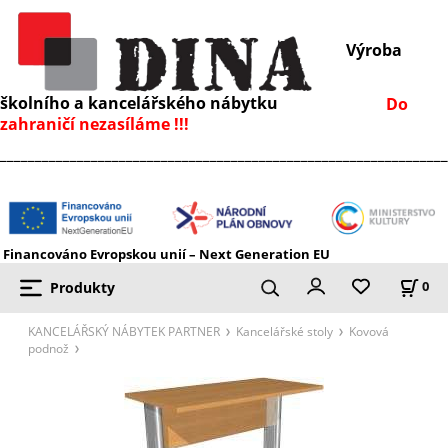
Výroba
školního a kancelářského nábytku
Do
zahraničí nezasíláme !!!
________________________________________________________________
Financováno Evropskou unií – Next Generation EU
Produkty
0
KANCELÁŘSKÝ NÁBYTEK PARTNER
Kancelářské stoly
Kovová
podnož