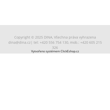
Copyright © 2025 DINA, Všechna práva vyhrazena
dina@dina.cz
| tel: +420 556 754 130, mob.: +420 605 215
326
Vytvořeno systémem ClickEshop.cz