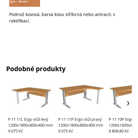
Podnož kovová, b
arva kovu stříbrná nebo antracit, s
rektifikací.
Podobné produkty
P 11 11L Ergo stůl levý
P 11 11P Ergo stůl pravý
P 11 10P Ergo st
1200x1800x800x400 mm
1200x1800x800x400 mm
1200x1600x800
9 075 Kč
9 075 Kč
8 808.80 Kč