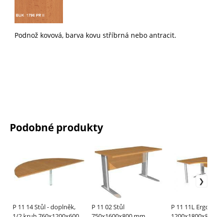
Podnož kovová, b
arva kovu stříbrná nebo antracit.
Podobné produkty
P 11 14 Stůl - doplněk,
P 11 02 Stůl
P 11 11L Ergo st
1/2 kruh 760x1200x600
750x1600x800 mm
1200x1800x800