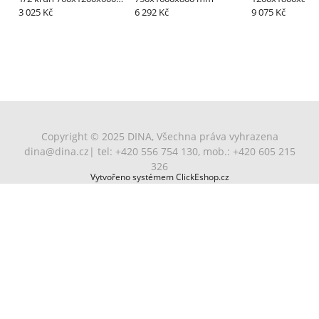
mm
3 025 Kč
6 292 Kč
9 075 Kč
Copyright © 2025 DINA, Všechna práva vyhrazena
dina@dina.cz
| tel: +420 556 754 130, mob.: +420 605 215
326
Vytvořeno systémem ClickEshop.cz