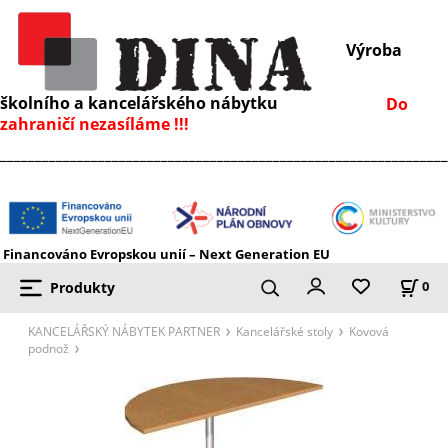
Výroba
školního a kancelářského nábytku
Do
zahraničí nezasíláme !!!
________________________________________________________________
Financováno Evropskou unií – Next Generation EU
Produkty
0
KANCELÁŘSKÝ NÁBYTEK PARTNER
Kancelářské stoly
Kovová
podnož