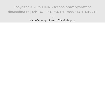
Copyright © 2025 DINA, Všechna práva vyhrazena
dina@dina.cz
| tel: +420 556 754 130, mob.: +420 605 215
326
Vytvořeno systémem ClickEshop.cz