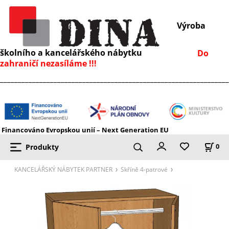
Výroba
školního a kancelářského nábytku
Do
zahraničí nezasíláme !!!
________________________________________________________________
Financováno Evropskou unií – Next Generation EU
Produkty
0
KANCELÁŘSKÝ NÁBYTEK PARTNER
Skříně 4-patrové