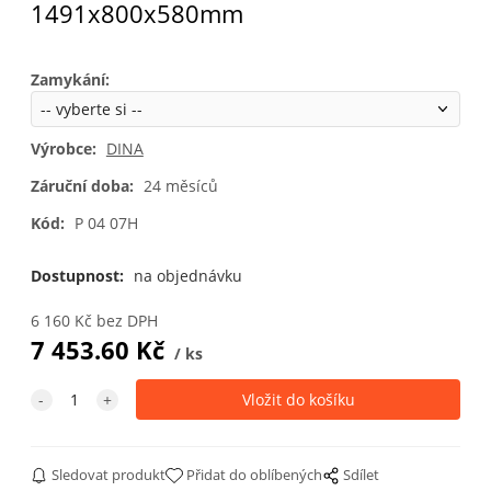
1491x800x580mm
Zamykání
:
Výrobce:
DINA
Záruční doba:
24 měsíců
Kód:
P 04 07H
Dostupnost:
na objednávku
6 160
Kč
bez DPH
7 453.60
Kč
ks
Sledovat produkt
Přidat do oblíbených
Sdílet