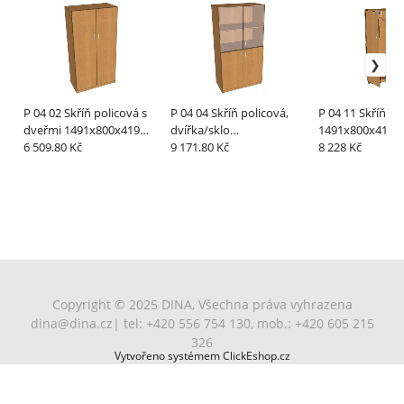
P 04 02 Skříň policová s
P 04 04 Skříň policová,
P 04 11 Skříň ša
dveřmi 1491x800x419
dvířka/sklo
1491x800x419
mm
6 509.80 Kč
1491x800x419 mm
9 171.80 Kč
8 228 Kč
Copyright © 2025 DINA, Všechna práva vyhrazena
dina@dina.cz
| tel: +420 556 754 130, mob.: +420 605 215
326
Vytvořeno systémem ClickEshop.cz