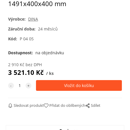
1491x400x400 mm
Výrobce:
DINA
Záruční doba:
24 měsíců
Kód:
P 04 05
Dostupnost:
na objednávku
2 910
Kč
bez DPH
3 521.10
Kč
ks
Sledovat produkt
Přidat do oblíbených
Sdílet