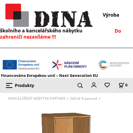
Výroba
školního a kancelářského nábytku
Do
zahraničí nezasíláme !!!
________________________________________________________________
Financováno Evropskou unií – Next Generation EU
Produkty
0
KANCELÁŘSKÝ NÁBYTEK PARTNER
Skříně 4-patrové