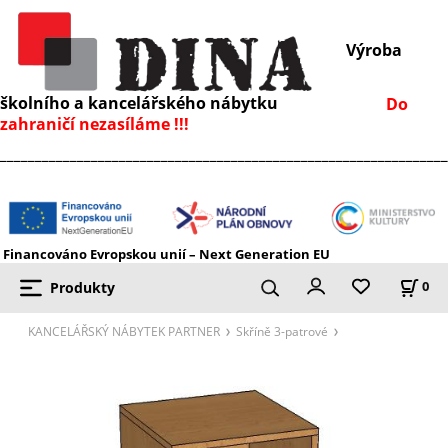
Výroba
školního a kancelářského nábytku
Do
zahraničí nezasíláme !!!
________________________________________________________________
Financováno Evropskou unií – Next Generation EU
Produkty
0
KANCELÁŘSKÝ NÁBYTEK PARTNER
Skříně 3-patrové