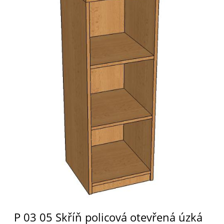
P 03 05 Skříň policová otevřená úzká