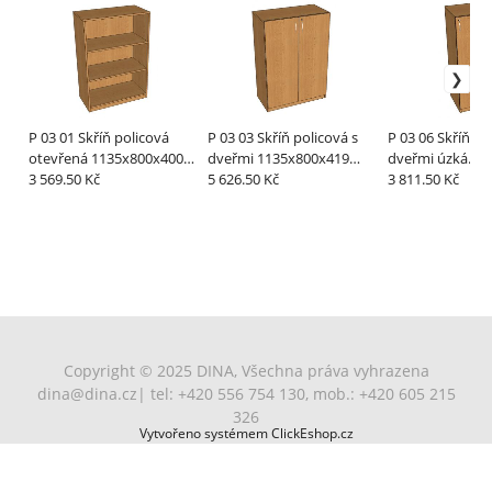
P 03 01 Skříň policová
P 03 03 Skříň policová s
P 03 06 Skříň policová s
otevřená 1135x800x400
dveřmi 1135x800x419
dveřmi úzká
mm
3 569.50 Kč
mm
5 626.50 Kč
1135x400x419
3 811.50 Kč
Copyright © 2025 DINA, Všechna práva vyhrazena
dina@dina.cz
| tel: +420 556 754 130, mob.: +420 605 215
326
Vytvořeno systémem ClickEshop.cz