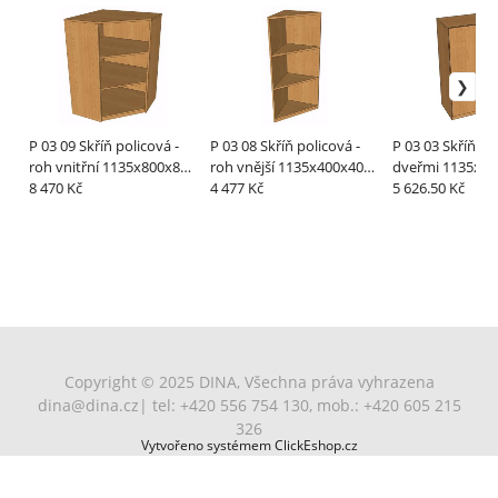
P 03 09 Skříň policová -
P 03 08 Skříň policová -
P 03 03 Skříň policová s
roh vnitřní 1135x800x800
roh vnější 1135x400x400
dveřmi 1135x80
mm
8 470 Kč
mm
4 477 Kč
mm
5 626.50 Kč
Copyright © 2025 DINA, Všechna práva vyhrazena
dina@dina.cz
| tel: +420 556 754 130, mob.: +420 605 215
326
Vytvořeno systémem ClickEshop.cz