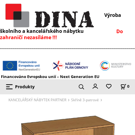
Výroba
školního a kancelářského nábytku
Do
zahraničí nezasíláme !!!
________________________________________________________________
Financováno Evropskou unií – Next Generation EU
Produkty
0
KANCELÁŘSKÝ NÁBYTEK PARTNER
Skříně 3-patrové