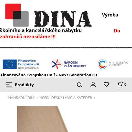
Výroba
školního a kancelářského nábytku
Do
zahraničí nezasíláme !!!
________________________________________________________________
Financováno Evropskou unií – Next Generation EU
Produkty
0
NÁHRADNÍ DÍLY
HORNÍ DESKY LAVIC A KATEDER