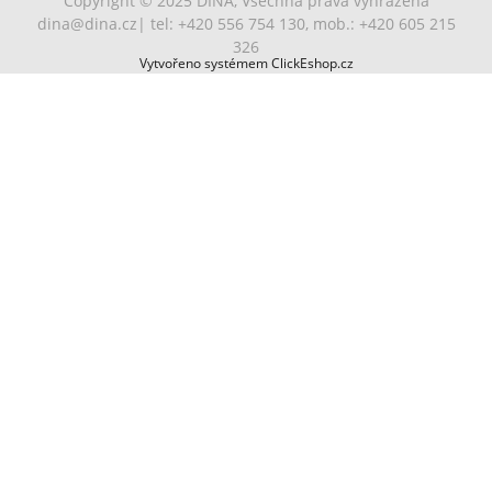
Copyright © 2025 DINA, Všechna práva vyhrazena
dina@dina.cz
| tel: +420 556 754 130, mob.: +420 605 215
326
Vytvořeno systémem ClickEshop.cz