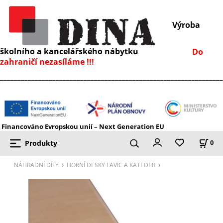
Výroba
školního a kancelářského nábytku
Do
zahraničí nezasíláme !!!
________________________________________________________________
Financováno Evropskou unií – Next Generation EU
Produkty
0
NÁHRADNÍ DÍLY
HORNÍ DESKY LAVIC A KATEDER