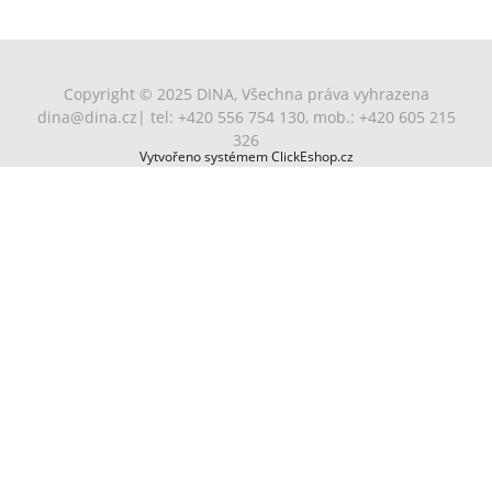
Copyright © 2025 DINA, Všechna práva vyhrazena
dina@dina.cz
| tel: +420 556 754 130, mob.: +420 605 215
326
Vytvořeno systémem ClickEshop.cz