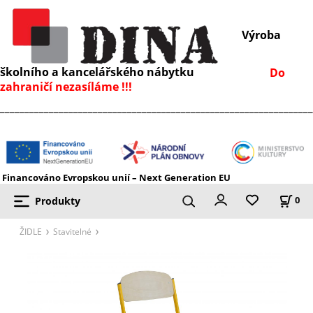
Výroba
školního a kancelářského nábytku
Do
zahraničí nezasíláme !!!
________________________________________________________________
Financováno Evropskou unií – Next Generation EU
Produkty
0
ŽIDLE
Stavitelné