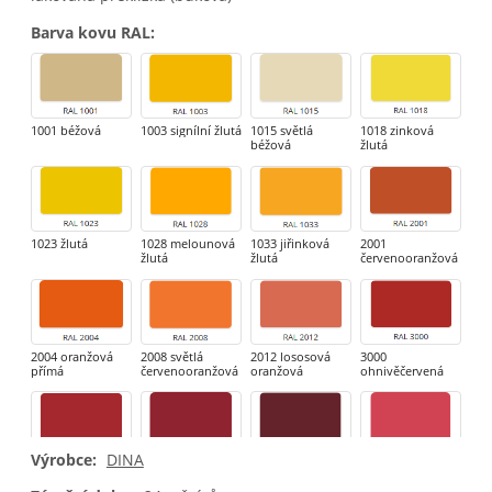
Barva kovu RAL
:
1001 béžová
1003 signílní žlutá
1015 světlá
1018 zinková
béžová
žlutá
1023 žlutá
1028 melounová
1033 jiřinková
2001
žlutá
žlutá
červenooranžová
2004 oranžová
2008 světlá
2012 lososová
3000
přímá
červenooranžová
oranžová
ohnivěčervená
Výrobce:
DINA
3002 karmínová
3003 rubínová
3005 vínová
3018 jahodová