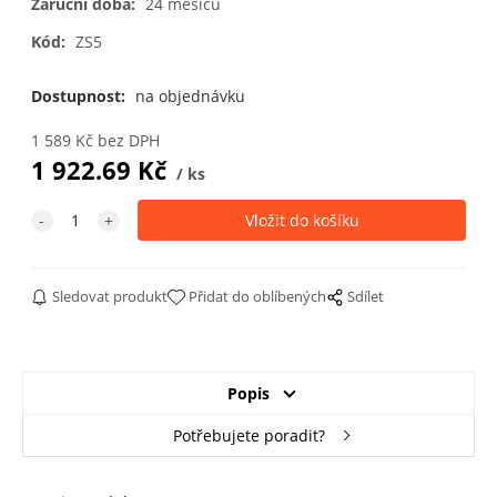
Záruční doba:
24 měsíců
Kód:
ZS5
3020 červená
3031 orientální
4002
4003 vřesová
červená
červenofialová
fialová
Dostupnost:
na objednávku
1 589
Kč
bez DPH
1 922.69
Kč
ks
4005 světlá
4006 purpurová
5002 ultramarín
5005 signální
modrofialová
modrá
Sledovat produkt
Přidat do oblíbených
Sdílet
5010 hořcová
5011 ocelově
5012 světle
5013 kobaltově
modrá
modrá
modrá
modrá
Popis
5014 holubí
5015 blankytně
5017 modrá
5018 tyrkysová
modrá
modrá
Potřebujete poradit?