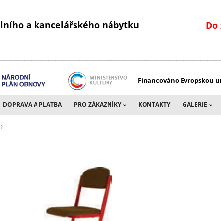
kolního a kancelářského nábytku
Do 
________________________________________________________________
Financováno Evropskou un
DOPRAVA A PLATBA
PRO ZÁKAZNÍKY
KONTAKTY
GALERIE