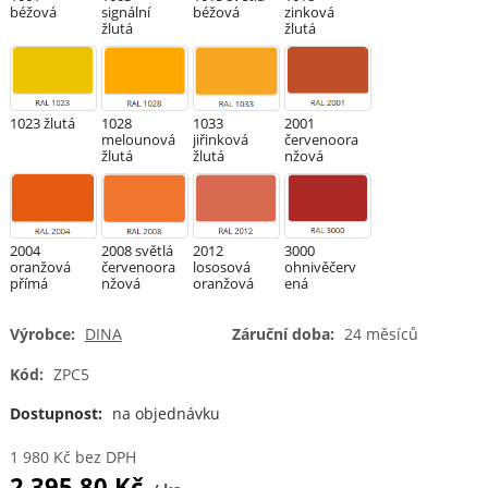
béžová
signální
béžová
zinková
L505 světle
L504 tmavě
L607 tmavě
L604 modrá
žlutá
žlutá
zelená
zelená
modrá
1023 žlutá
1028
1033
2001
melounová
jiřinková
červenoora
žlutá
žlutá
nžová
2004
2008 světlá
2012
3000
oranžová
červenoora
lososová
ohnivěčerv
přímá
nžová
oranžová
ená
Výrobce:
DINA
Záruční doba:
24 měsíců
Kód:
ZPC5
3002
3003
3005 vínová
3018
karmínová
rubínová
jahodová
Dostupnost:
na objednávku
1 980
Kč
bez DPH
2 395.80
Kč