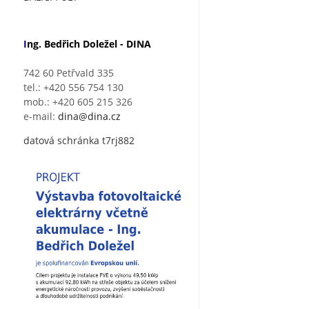
I
ng. Bedřich Doležel - DINA
742 60 Petřvald 335
tel.: +420 556 754 130
mob.: +420 605 215 326
e-mail:
dina@dina.cz
datová schránka t7rj882