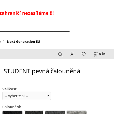
zahraničí nezasíláme !!!
_______________________________________
ií – Next Generation EU
0
ks
STUDENT pevná čalouněná
Velikost
:
Čalounění
: