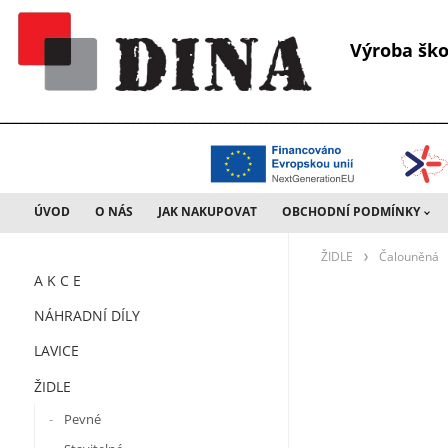
Výroba š
________________________________________________________________
ÚVOD
O NÁS
JAK NAKUPOVAT
OBCHODNÍ PODMÍNKY
ŽIDLE
Čalouněná
A K C E
NÁHRADNÍ DÍLY
LAVICE
ŽIDLE
Pevné