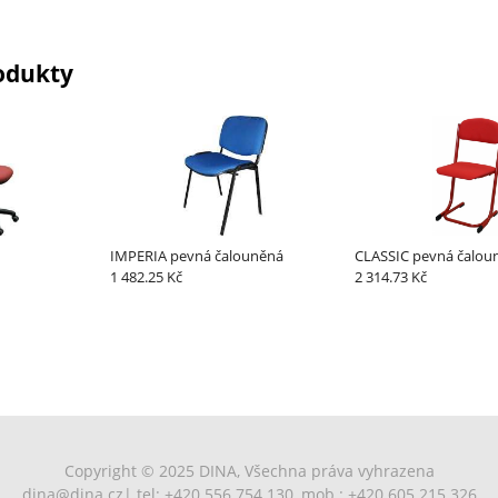
odukty
IMPERIA pevná čalouněná
CLASSIC pevná čalou
1 482.25 Kč
2 314.73 Kč
Copyright © 2025 DINA, Všechna práva vyhrazena
dina@dina.cz
| tel: +420 556 754 130, mob.: +420 605 215 326