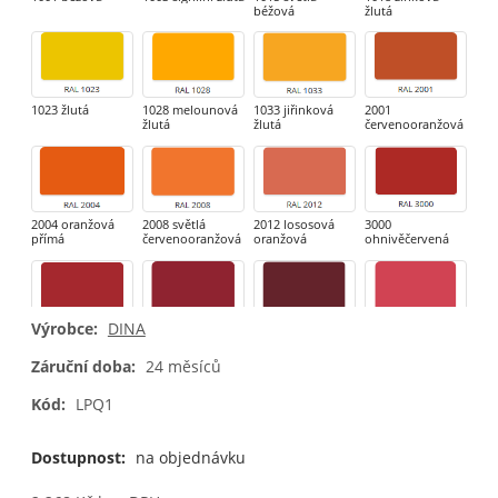
béžová
žlutá
1023 žlutá
1028 melounová
1033 jiřinková
2001
žlutá
žlutá
červenooranžová
2004 oranžová
2008 světlá
2012 lososová
3000
přímá
červenooranžová
oranžová
ohnivěčervená
Výrobce:
DINA
3002 karmínová
3003 rubínová
3005 vínová
3018 jahodová
Záruční doba:
24 měsíců
Kód:
LPQ1
3020 červená
3031 orientální
4002
4003 vřesová
červená
červenofialová
fialová
Dostupnost:
na objednávku