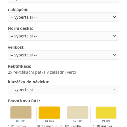
naklápění
:
Horní deska
:
velikost
:
Rektifikace
:
2x rektifikační patka v základní verzi
kluzáčky do návleku
:
Barva kovu RAL
:
1001 béžová
1003 signílní žlutá
1015 světlá
1018 zinková