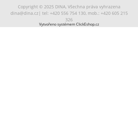
Copyright © 2025 DINA, Všechna práva vyhrazena
dina@dina.cz
| tel: +420 556 754 130, mob.: +420 605 215
326
Vytvořeno systémem ClickEshop.cz