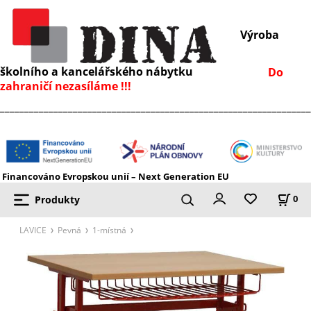
Výroba
školního a kancelářského nábytku
Do
zahraničí nezasíláme !!!
________________________________________________________________
Financováno Evropskou unií – Next Generation EU
Produkty
0
LAVICE
Pevná
1-místná