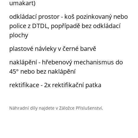
umakart)
odkládací prostor - koš pozinkovaný nebo
police z DTDL, popřípadě bez odkládací
8015 kaštanově
8017 čokoládově
8019 šedohnědá
9001 krémově
hnědá
hnědá
bílá
plochy
plastové návleky v černé barvě
9005 sytě černá
9006 bílý hliník (
9016 bílá
naklápění - hřebenový mechanismus do
45° nebo bez naklápění
rektifikace - 2x rektifikační patka
Náhradní díly najdete v Záložce Příslušenství,