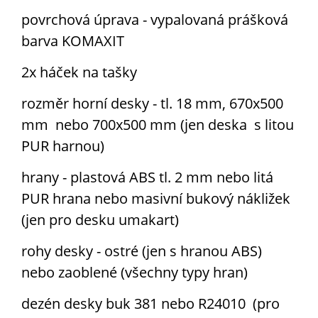
5023 modř dálek
6005 mechově
6017 májová
6018 žlutozelená
povrchová úprava - vypalovaná prášková
zelená
zelená
barva KOMAXIT
2x háček na tašky
6019 nazelenalá
6024 zelená
6026 opálově
6027 světle
zelená
zelená
rozměr horní desky - tl. 18 mm, 670x500
mm nebo 700x500 mm (jen deska s litou
PUR harnou)
6029 mátově
7015 břidlicově
7016 antracitově
7024 grafitově
zelená
šedá
šedá
šedá
hrany - plastová ABS tl. 2 mm nebo litá
PUR hrana nebo masivní bukový nákližek
(jen pro desku umakart)
7032 křemenově
7035 světlešedá
7037 zaprášená
7042 šedá
šedá
šedá
rohy desky - ostré (jen s hranou ABS)
nebo zaoblené (všechny typy hran)
dezén desky buk 381 nebo R24010 (pro
7046 šedá 2
8002 hnědá
8003 bahenní
8007 lískově
hnědá
hnědá