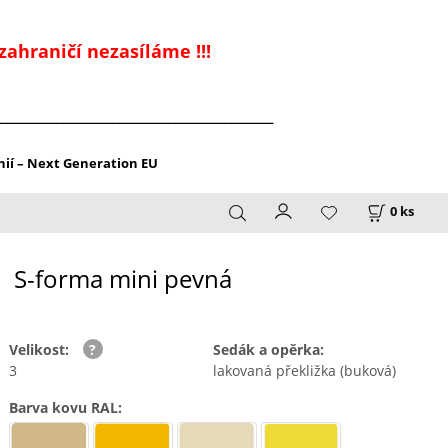
zahraničí nezasíláme !!!
_______________________________________
ií – Next Generation EU
0
ks
S-forma mini pevná
Velikost
:
Sedák a opěrka
:
3
lakovaná překližka (buková)
Barva kovu RAL
: