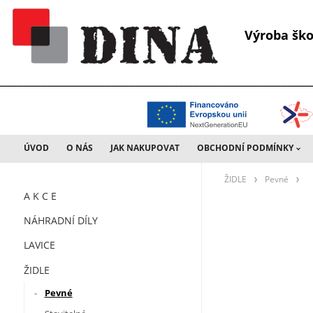
Výroba š
________________________________________________________________
ÚVOD
O NÁS
JAK NAKUPOVAT
OBCHODNÍ PODMÍNKY
ŽIDLE
Pevné
A K C E
NÁHRADNÍ DÍLY
LAVICE
ŽIDLE
Pevné