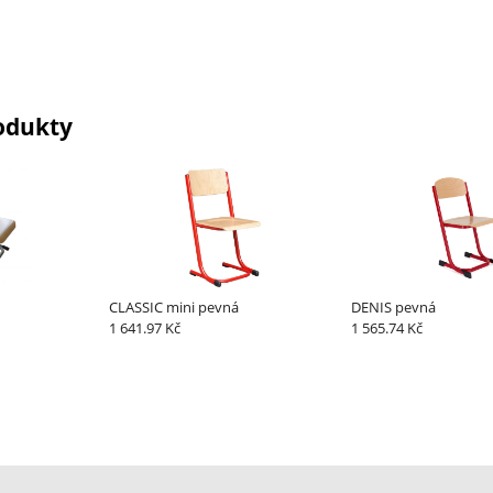
odukty
CLASSIC mini pevná
DENIS pevná
1 641.97 Kč
1 565.74 Kč