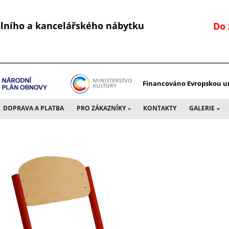
kolního a kancelářského nábytku
Do 
________________________________________________________________
Financováno Evropskou un
DOPRAVA A PLATBA
PRO ZÁKAZNÍKY
KONTAKTY
GALERIE