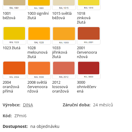
1001
1003 signílní
1015 světlá
1018
béžová
žlutá
béžová
zinková
žlutá
1023 žlutá
1028
1033
2001
melounová
jiřinková
červenoora
žlutá
žlutá
nžová
2004
2008 světlá
2012
3000
oranžová
červenoora
lososová
ohnivěčerv
přímá
nžová
oranžová
ená
Výrobce:
DINA
Záruční doba:
24 měsíců
Kód:
ZPmi6
3002
3003
3005 vínová
3018
karmínová
rubínová
jahodová
Dostupnost:
na objednávku