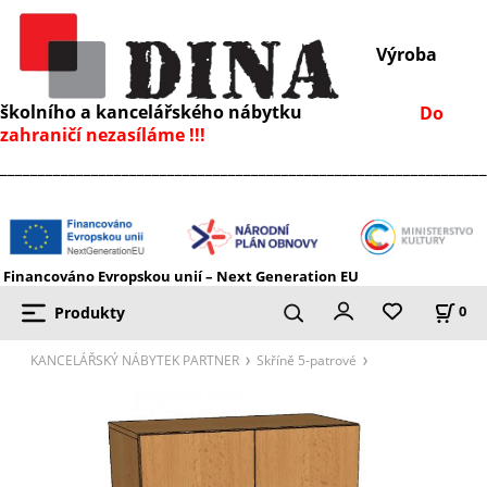
Výroba
školního a kancelářského nábytku
Do
zahraničí nezasíláme !!!
________________________________________________________________
Financováno Evropskou unií – Next Generation EU
Produkty
0
KANCELÁŘSKÝ NÁBYTEK PARTNER
Skříně 5-patrové