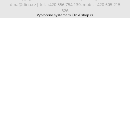
dina@dina.cz
| tel: +420 556 754 130, mob.: +420 605 215
326
Vytvořeno systémem ClickEshop.cz