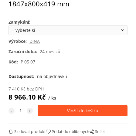
1847x800x419 mm
Zamykání
:
Výrobce:
DINA
Záruční doba:
24 měsíců
Kód:
P 05 07
Dostupnost:
na objednávku
7 410
Kč
bez DPH
8 966.10
Kč
ks
Sledovat produkt
Přidat do oblíbených
Sdílet