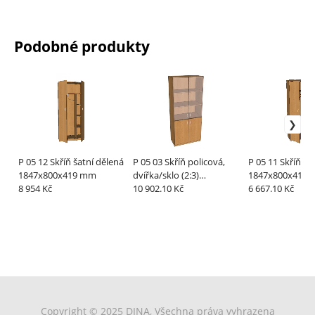
Podobné produkty
P 05 12 Skříň šatní dělená
P 05 03 Skříň policová,
P 05 11 Skříň ša
1847x800x419 mm
dvířka/sklo (2:3)
1847x800x419
8 954 Kč
1847x800x419 mm
10 902.10 Kč
6 667.10 Kč
Copyright © 2025 DINA, Všechna práva vyhrazena