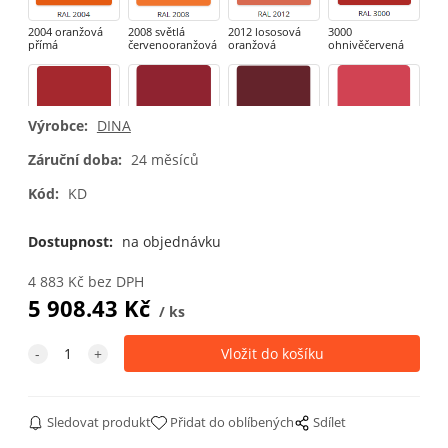
2004 oranžová
2008 světlá
2012 lososová
3000
přímá
červenooranžová
oranžová
ohnivěčervená
Výrobce:
DINA
3002 karmínová
3003 rubínová
3005 vínová
3018 jahodová
Záruční doba:
24 měsíců
Kód:
KD
3020 červená
3031 orientální
4002
4003 vřesová
červená
červenofialová
fialová
Dostupnost:
na objednávku
4 883
Kč
bez DPH
5 908.43
Kč
ks
4005 světlá
4006 purpurová
5002 ultramarín
5005 signální
modrofialová
modrá
Sledovat produkt
Přidat do oblíbených
Sdílet
5010 hořcová
5011 ocelově
5012 světle
5013 kobaltově
modrá
modrá
modrá
modrá