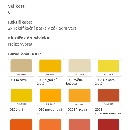
Velikost
:
6
Rektifikace
:
2x rektifikační patka v základní verzi
Kluzáček do návleku
:
Nelze vybrat
Barva kovu RAL
:
1001 béžová
1003 signální
1015 světlá
1018 zinková
žlutá
béžová
žlutá
1023 žlutá
1028 melounová
1033 jiřinková
2001
žlutá
žlutá
červenooranžová