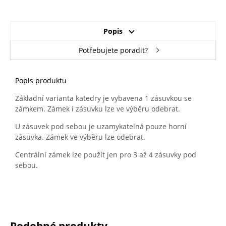
Popis
5014 holubí
5015 blankytně
5017 modrá
5018 tyrkysová
modrá
modrá
Potřebujete poradit?
Popis produktu
5019 Capri modrá
5020 oceánově
5021 vodní
5022 noční
Základní varianta katedry je vybavena 1 zásuvkou se
modrá
modrá
modrá
zámkem. Zámek i zásuvku lze ve výběru odebrat.
U zásuvek pod sebou je uzamykatelná pouze horní
zásuvka. Zámek ve výběru lze odebrat.
5023 modř dálek
6005 mechově
6017 májová
6018 žlutozelená
zelená
zelená
Centrální zámek lze použít jen pro 3 až 4 zásuvky pod
sebou.
6019 nazelenalá
6024 zelená
6026 opálově
6027 světle
zelená
zelená