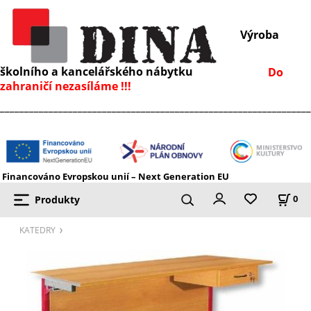
Výroba
školního a kancelářského nábytku
Do
zahraničí nezasíláme !!!
________________________________________________________________
Financováno Evropskou unií – Next Generation EU
Produkty
0
KATEDRY