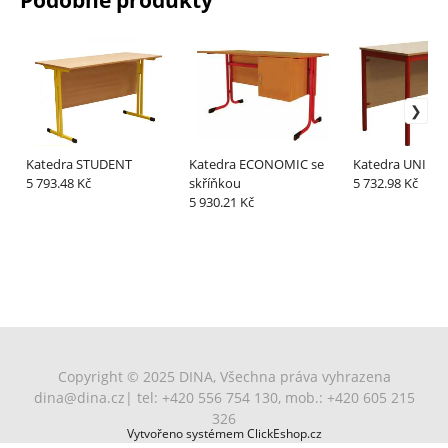
Podobné produkty
6029 mátově
7015 břidlicově
7016 antracitově
7024 grafitově
zelená
šedá
šedá
šedá
7032 křemenově
7035 světlešedá
7037 zaprášená
7042 šedá
Katedra STUDENT
Katedra ECONOMIC se
Katedra UNI
šedá
šedá
5 793.48 Kč
skříňkou
5 732.98 Kč
5 930.21 Kč
7046 šedá 2
8002 hnědá
8003 bahenní
8007 lískově
hnědá
hnědá
8015 kaštanově
8017 čokoládově
8019 šedohnědá
9001 krémově
hnědá
hnědá
bílá
Copyright © 2025 DINA, Všechna práva vyhrazena
dina@dina.cz
| tel: +420 556 754 130, mob.: +420 605 215
326
Vytvořeno systémem ClickEshop.cz