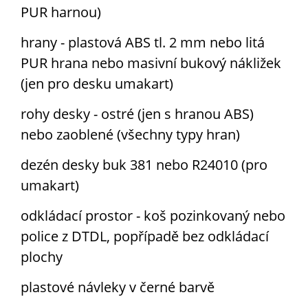
PUR harnou)
hrany - plastová ABS tl. 2 mm nebo litá
PUR hrana nebo masivní bukový nákližek
7032 křemenově
7035 světlešedá
7037 zaprášená
7042 šedá
šedá
šedá
(jen pro desku umakart)
rohy desky - ostré (jen s hranou ABS)
nebo zaoblené (všechny typy hran)
7046 šedá 2
8002 hnědá
8003 bahenní
8007 lískově
hnědá
hnědá
dezén desky buk 381 nebo R24010 (pro
umakart)
8015 kaštanově
8017 čokoládově
8019 šedohnědá
9001 krémově
hnědá
hnědá
bílá
odkládací prostor - koš pozinkovaný nebo
police z DTDL, popřípadě bez odkládací
plochy
9005 sytě černá
9006 bílý hliník (
9016 bílá
plastové návleky v černé barvě