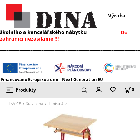
Výroba
školního a kancelářského nábytku
Do
zahraničí nezasíláme !!!
________________________________________________________________
Financováno Evropskou unií – Next Generation EU
Produkty
0
LAVICE
Stavitelná
1-místná