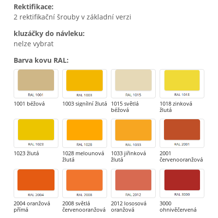
Rektifikace
:
2 rektifikační šrouby v základní verzi
kluzáčky do návleku
:
nelze vybrat
Barva kovu RAL
:
1001 béžová
1003 signílní žlutá
1015 světlá
1018 zinková
béžová
žlutá
1023 žlutá
1028 melounová
1033 jiřinková
2001
žlutá
žlutá
červenooranžová
2004 oranžová
2008 světlá
2012 lososová
3000
přímá
červenooranžová
oranžová
ohnivěčervená