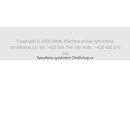
Copyright © 2025 DINA, Všechna práva vyhrazena
dina@dina.cz
| tel: +420 556 754 130, mob.: +420 605 215
326
Vytvořeno systémem ClickEshop.cz