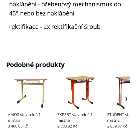
naklápění - hřebenový mechanismus do
45° nebo bez naklápění
rektifikace - 2x rektifikační šroub
Podobné produkty
AMOS stavitelná 1-
EXPERT stavitelná 1-
STUDENT stavite
místná
místná
místná
3 466.65 Kč
2 833.82 Kč
2 839.87 Kč