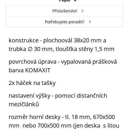
5014 holubí
5015 blankytně
5017 modrá
5018 tyrkysová
modrá
modrá
Příslušenství
Potřebujete poradit?
5019 Capri modrá
5020 oceánově
5021 vodní
5022 noční
konstrukce - plochoovál 38x20 mm a
modrá
modrá
modrá
trubka ∅ 30 mm, tloušťka stěny 1,5 mm
povrchová úprava - vypalovaná prášková
5023 modř dálek
6005 mechově
6017 májová
6018 žlutozelená
barva KOMAXIT
zelená
zelená
2x háček na tašky
nastavení výšky - pomocí distančních
6019 nazelenalá
6024 zelená
6026 opálově
6027 světle
zelená
zelená
mezičlánků
rozměr horní desky - tl. 18 mm, 670x500
mm nebo 700x500 mm (jen deska s litou
6029 mátově
7015 břidlicově
7016 antracitově
7024 grafitově
zelená
šedá
šedá
šedá